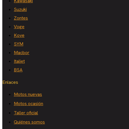
Kawasaki
Suzuki
Zontes
Voge
Kove
SYM
Macbor
Italjet
BSA
Enlaces
Motos nuevas
Motos ocasión
Taller oficial
Quiénes somos