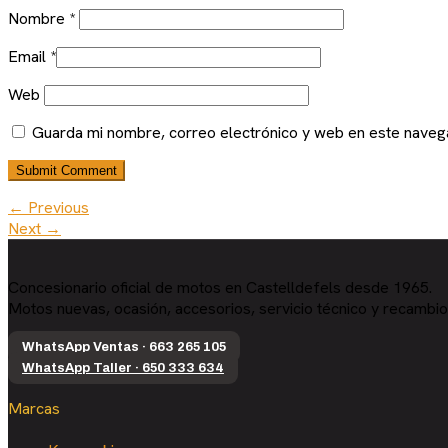
Nombre
*
Email
*
Web
Guarda mi nombre, correo electrónico y web en este naveg
← Previous
Next →
Concesionario oficial de motos en Castelldefels desde 1965.
Motos nuevas, ocasión, accesorios, servicio técnico y recambio
WhatsApp Ventas · 663 265 105
WhatsApp Taller · 650 333 634
Marcas