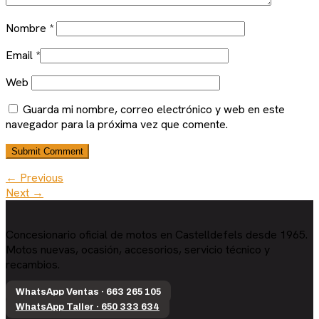
Nombre
*
Email
*
Web
Guarda mi nombre, correo electrónico y web en este
navegador para la próxima vez que comente.
← Previous
Next →
Concesionario oficial de motos en Castelldefels desde 1965.
Motos nuevas, ocasión, accesorios, servicio técnico y
recambios.
WhatsApp Ventas · 663 265 105
WhatsApp Taller · 650 333 634