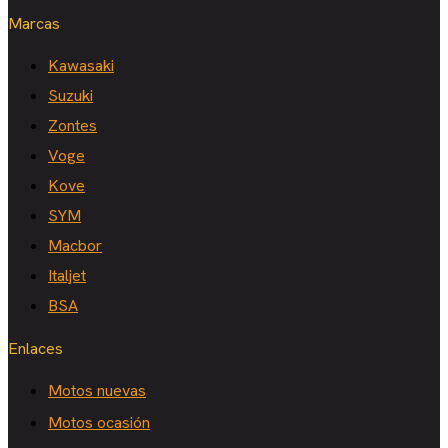
Marcas
Kawasaki
Suzuki
Zontes
Voge
Kove
SYM
Macbor
Italjet
BSA
Enlaces
Motos nuevas
Motos ocasión