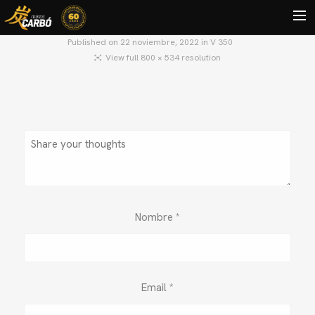
Published on
22 noviembre, 2022
in
V 350
View full 800 × 534 resolution
HOME
MOTOS USADAS
QUIÉNES SOMOS?
BLOG
CONTACTO
Search
Nombre
*
Email
*