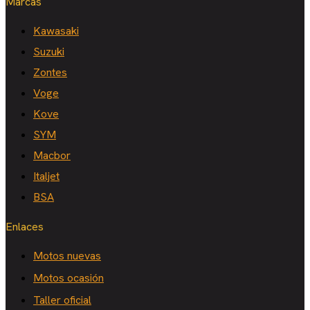
Marcas
Kawasaki
Suzuki
Zontes
Voge
Kove
SYM
Macbor
Italjet
BSA
Enlaces
Motos nuevas
Motos ocasión
Taller oficial