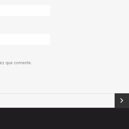
vez que comente.
Next
→