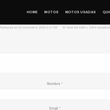
HOME
MOTOS
MOTOS USADAS
QUI
Published on
22 noviembre, 2022
in
U 125
View full 3456 × 2304 resolutio
Nombre
*
Email
*