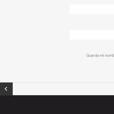
Guarda mi nombr
←
Previo
us