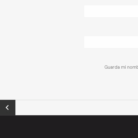
Guarda mi nombr
←
Previo
us