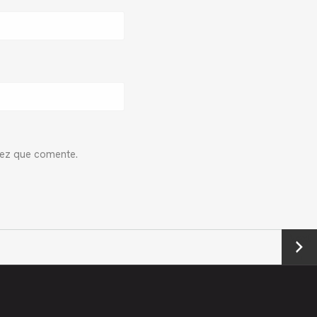
vez que comente.
Next
→