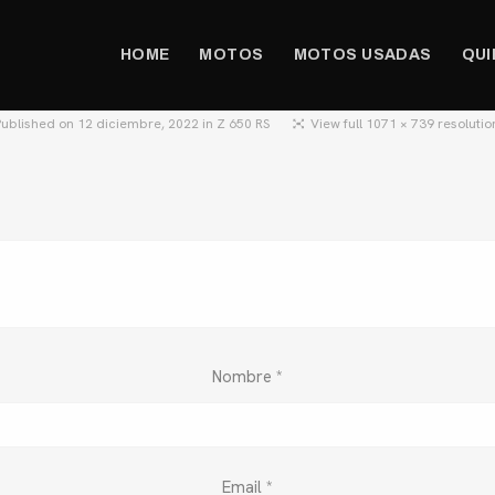
HOME
MOTOS
MOTOS USADAS
QUI
Published on
12 diciembre, 2022
in
Z 650 RS
View full 1071 × 739 resolutio
Nombre
*
Email
*