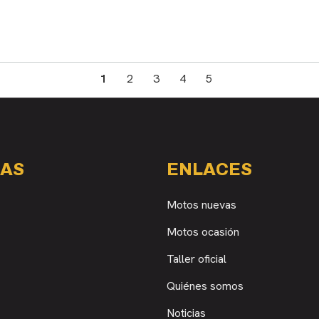
1
2
3
4
5
AS
ENLACES
Motos nuevas
Motos ocasión
Taller oficial
Quiénes somos
Noticias