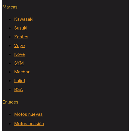
Marcas
Kawasaki
Suzuki
Zontes
Voge
Kove
SYM
Macbor
Italjet
BSA
Enlaces
Motos nuevas
Motos ocasión