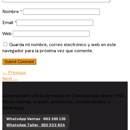
Nombre
*
Email
*
Web
Guarda mi nombre, correo electrónico y web en este
navegador para la próxima vez que comente.
← Previous
Next →
Concesionario oficial de motos en Castelldefels desde 1965.
Motos nuevas, ocasión, accesorios, servicio técnico y
recambios.
WhatsApp Ventas · 663 265 105
WhatsApp Taller · 650 333 634