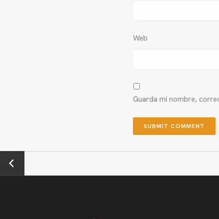
Web
Guarda mi nombre, correo
←
Previo
us