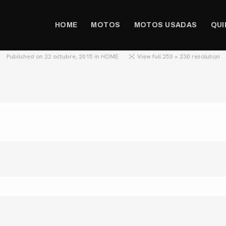
HOME
MOTOS
MOTOS USADAS
QUI
Published on
22 octubre, 2015
in
HOME
View full 250 × 230 resolution