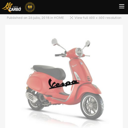
Published on
26 julio, 2018
in
HOME
View full 600 × 600 resolution
HOME
MOTOS USADAS
QUIÉNES SOMOS?
BLOG
CONTACTO
Search