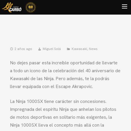
HOME
MOTOS USADAS
QUIÉNES SOMOS?
2 años ago
Miguel Solá
Kawasaki
,
News
BLOG
No dejes pasar esta increíble oportunidad de llevarte
CONTACTO
a todo un icono de la celebración del 40 aniversario de
Kawasaki de las Ninja. Pero además, te la podrás
Search
llevar equipada con el Escape Akrapovic.
La Ninja 1000SX tiene carácter sin concesiones.
Impregnada del espíritu Ninja que anhelan los pilotos
de motos deportivas en solitario más exigentes, la
Ninja 1000SX lleva el concepto más allá con la