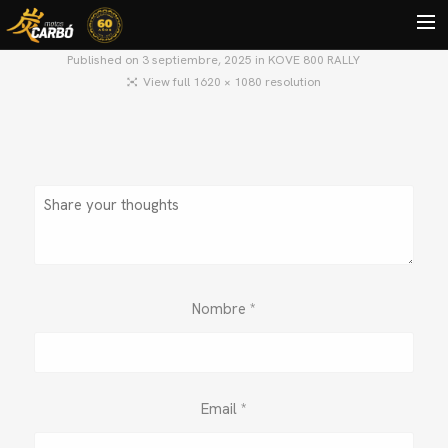
Published on
3 septiembre, 2025
in
KOVE 800 RALLY
View full 1620 × 1080 resolution
HOME
MOTOS USADAS
QUIÉNES SOMOS?
BLOG
CONTACTO
Search
Nombre
*
Email
*