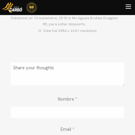
Published on
13 noviembre, 2015
in
Mv Agusta Brutale Dragster
RR, para soñar despierto.
HOME
View full 3984 × 2241 resolution
MOTOS USADAS
QUIÉNES SOMOS?
BLOG
CONTACTO
Search
Nombre
*
Email
*