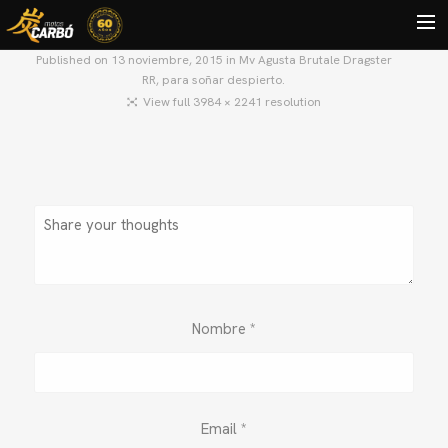
Published on
13 noviembre, 2015
in
Mv Agusta Brutale Dragster
RR, para soñar despierto.
HOME
View full 3984 × 2241 resolution
MOTOS USADAS
QUIÉNES SOMOS?
BLOG
CONTACTO
Search
Nombre
*
Email
*