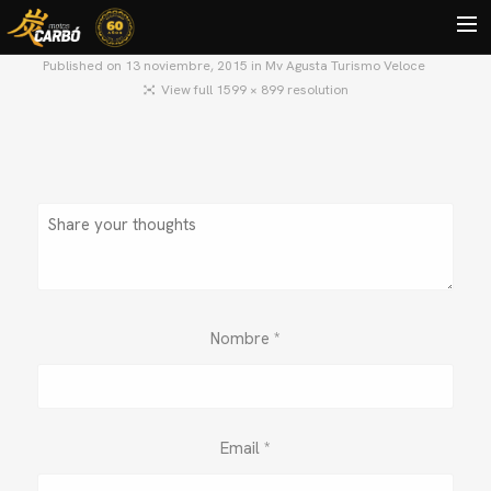
Published on
13 noviembre, 2015
in
Mv Agusta Turismo Veloce
View full 1599 × 899 resolution
HOME
MOTOS USADAS
QUIÉNES SOMOS?
BLOG
CONTACTO
Search
Nombre
*
Email
*