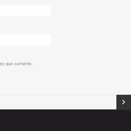
vez que comente.
Next
→