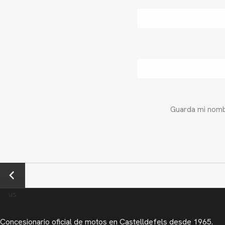
Guarda mi nombr
←
Previo
us
Concesionario oficial de motos en Castelldefels desde 1965.