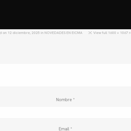
HOME
MOTOS
MOTOS USADAS
QU
ed on
12 diciembre, 2025
in
NOVEDADES EN EICMA
View full 1600 × 1067 r
Nombre
*
Email
*