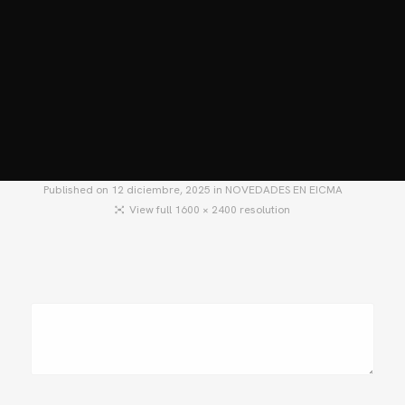
HOME
MOTOS
MOTOS USADAS
QUIÉNES SOMOS?
BLOG
CONTACTO
Published on
12 diciembre, 2025
in
NOVEDADES EN EICMA
View full 1600 × 2400 resolution