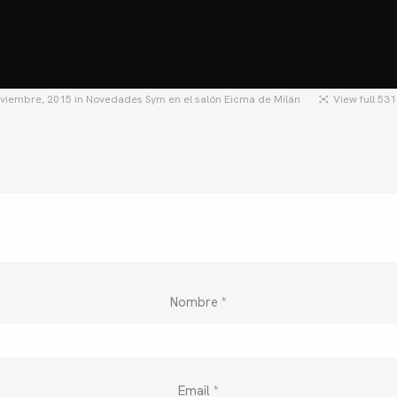
HOME
MOTOS
MOTOS USADAS
QU
oviembre, 2015
in
Novedades Sym en el salón Eicma de Milán
View full 53
Nombre
*
Email
*