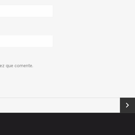
vez que comente.
Next
→