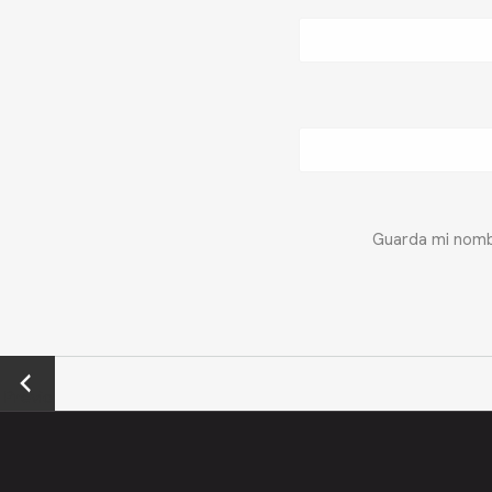
Guarda mi nombr
←
Previo
us