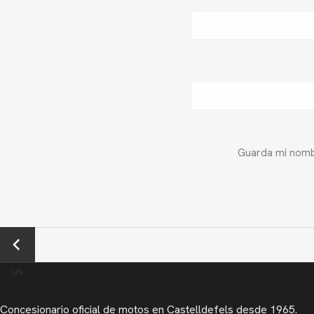
Guarda mi nombr
←
Previo
us
Concesionario oficial de motos en Castelldefels desde 1965.