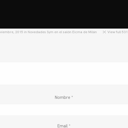
HOME
MOTOS
MOTOS USADAS
QU
oviembre, 2015
in
Novedades Sym en el salón Eicma de Milán
View full 53
Nombre
*
Email
*