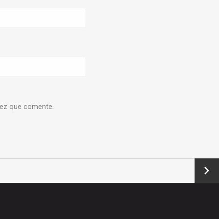
vez que comente.
Next
→