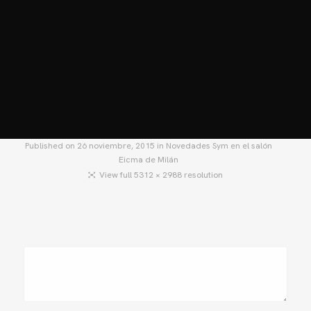
HOME
MOTOS
MOTOS USADAS
QUIÉNES SOMOS?
BLOG
CONTACTO
Published on
26 noviembre, 2015
in
Novedades Sym en el salón
Eicma de Milán
View full 5312 × 2988 resolution