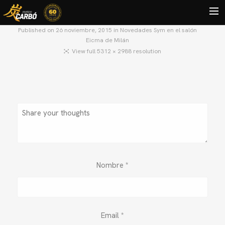
Published on
26 noviembre, 2015
in
Novedades Sym en el salón
Eicma de Milán
HOME
View full 5312 × 2988 resolution
MOTOS USADAS
QUIÉNES SOMOS?
BLOG
CONTACTO
Search
Nombre
*
Email
*