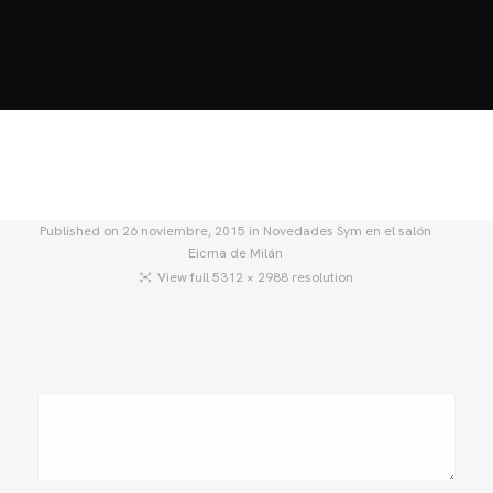
HOME
MOTOS
MOTOS USADAS
QUIÉNES SOMOS?
BLOG
CONTACTO
Published on
26 noviembre, 2015
in
Novedades Sym en el salón
Eicma de Milán
View full 5312 × 2988 resolution