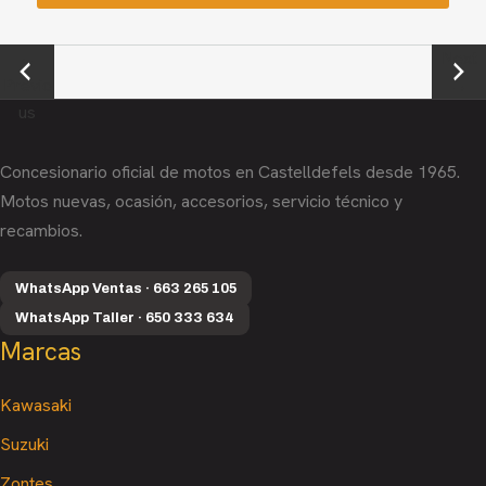
←
Next
Previo
→
us
Concesionario oficial de motos en Castelldefels desde 1965.
Motos nuevas, ocasión, accesorios, servicio técnico y
recambios.
WhatsApp Ventas · 663 265 105
WhatsApp Taller · 650 333 634
Marcas
Kawasaki
Suzuki
Zontes