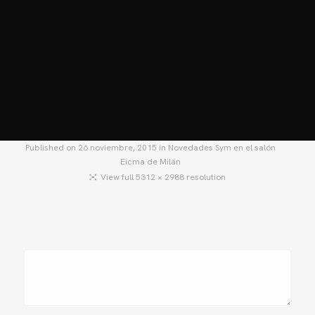
HOME
MOTOS
MOTOS USADAS
QUIÉNES SOMOS?
BLOG
CONTACTO
Published on
26 noviembre, 2015
in
Novedades Sym en el salón
Eicma de Milán
View full 5312 × 2988 resolution