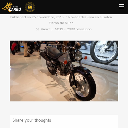
Published on
26 noviembre, 2015
in
Novedades Sym en el salón
Eicma de Milán
HOME
View full 5312 × 2988 resolution
MOTOS USADAS
QUIÉNES SOMOS?
BLOG
CONTACTO
Search