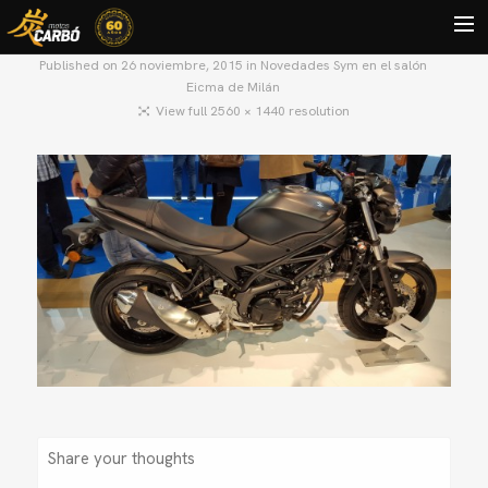
Published on
26 noviembre, 2015
in
Novedades Sym en el salón
Eicma de Milán
HOME
View full 2560 × 1440 resolution
MOTOS USADAS
QUIÉNES SOMOS?
BLOG
CONTACTO
Search