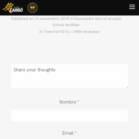
Published on
26 noviembre, 2015
in
Novedades Sym en el salón
Eicma de Milán
HOME
View full 5312 × 2988 resolution
MOTOS USADAS
QUIÉNES SOMOS?
BLOG
CONTACTO
Search
Nombre
*
Email
*