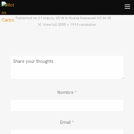
Published on
21 marzo, 2018
in
Nueva Kawasaki H2 SX SE.
View full 2555 × 1916 resolution
HOME
MOTOS USADAS
QUIÉNES SOMOS?
BLOG
CONTACTO
Search
Nombre
*
Email
*