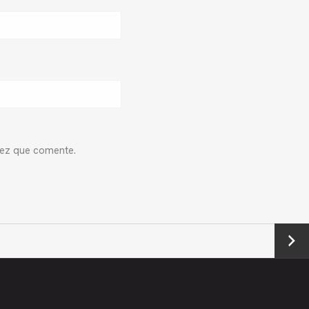
vez que comente.
Next
→