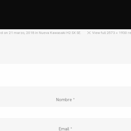
HOME
MOTOS
MOTOS USADAS
QU
ed on
21 marzo, 2018
in
Nueva Kawasaki H2 SX SE.
View full 2573 × 1930 r
Nombre
*
Email
*