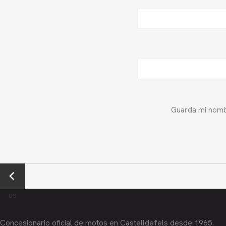
Guarda mi nombr
←
Previo
us
Concesionario oficial de motos en Castelldefels desde 1965.