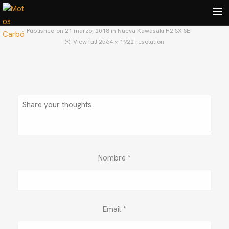
Published on
21 marzo, 2018
in
Nueva Kawasaki H2 SX SE.
View full 2564 × 1922 resolution
HOME
MOTOS USADAS
QUIÉNES SOMOS?
BLOG
CONTACTO
Search
Nombre
*
Email
*