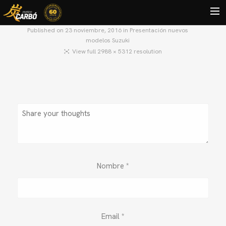
Published on
23 noviembre, 2016
in
Presentación nuevos
modelos Suzuki
HOME
View full 2988 × 5312 resolution
MOTOS USADAS
QUIÉNES SOMOS?
BLOG
CONTACTO
Search
Nombre
*
Email
*