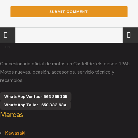
←
Next
Previo
→
us
Concesionario oficial de motos en Castelldefels desde 1965.
Motos nuevas, ocasión, accesorios, servicio técnico y
recambios.
WhatsApp Ventas · 663 265 105
WhatsApp Taller · 650 333 634
Marcas
Kawasaki