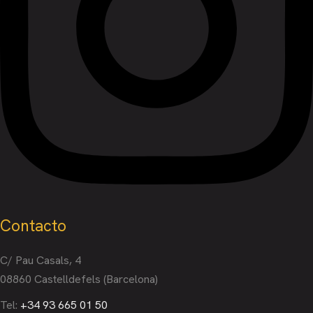
Contacto
C/ Pau Casals, 4
08860 Castelldefels (Barcelona)
Tel:
+34 93 665 01 50