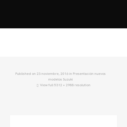
HOME
MOTOS
MOTOS USADAS
ACCESORIOS
QUIÉNES SOMOS?
BLOG
CONTACTO
Published on
23 noviembre, 2016
in
Presentación nuevos
modelos Suzuki
View full 5312 × 2988 resolution