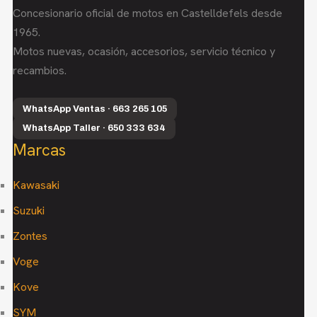
Concesionario oficial de motos en Castelldefels desde
1965.
Motos nuevas, ocasión, accesorios, servicio técnico y
recambios.
WhatsApp Ventas · 663 265 105
WhatsApp Taller · 650 333 634
Marcas
Kawasaki
Suzuki
Zontes
Voge
Kove
SYM