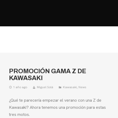
HOME
MOTOS
MOTOS USADAS
QUIÉNES SOMOS?
BLOG
CONTACTO
PROMOCIÓN GAMA Z DE
KAWASAKI
1 año ago
Miguel Solá
Kawasaki
,
News
¿Qué te parecería empezar el verano con una Z de
Kawasaki? Ahora tenemos una promoción para estas
tres motos.