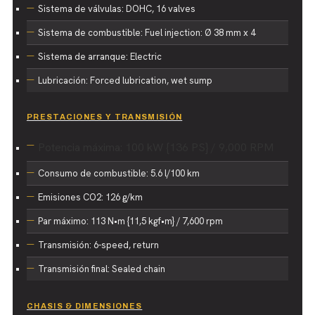
Sistema de válvulas: DOHC, 16 valves
Sistema de combustible: Fuel injection: Ø 38 mm x 4
Sistema de arranque: Electric
Lubricación: Forced lubrication, wet sump
PRESTACIONES Y TRANSMISIÓN
Potencia máxima: 100
kW {136 PS} / 9,000 RPM
Consumo de combustible: 5.6 l/100 km
Emisiones CO2: 126 g/km
Par máximo: 113 N•m {11,5 kgf•m} / 7,600 rpm
Transmisión: 6-speed, return
Transmisión final: Sealed chain
CHASIS & DIMENSIONES