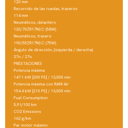
120 mm
Recorrido de las ruedas, traseros
114 mm
Neumáticos, delantero
120/70ZR17M/C (58W)
Neumáticos, trasero
190/55ZR17M/C (75W)
Ángulo de dirección, (izquierda / derecha)
27o / 27o
PRESTACIONES
Potencia máxima
147.1 kW {200 PS} / 13,000 min
Potencia máxima con RAM Air
154.4 kW {210 PS} / 13,000 min
Fuel Consumption
5,9 l/100 km
CO2 Emissions
162 g/km
Par motor máximo