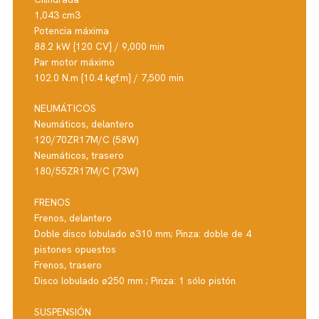
1,043 cm3
Potencia máxima
88.2 kW {120 CV} / 9,000 min
Par motor máximo
102.0 N.m {10.4 kgf.m} / 7,500 min
NEUMÁTICOS
Neumáticos, delantero
120/70ZR17M/C (58W)
Neumáticos, trasero
180/55ZR17M/C (73W)
FRENOS
Frenos, delantero
Doble disco lobulado ø310 mm; Pinza: doble de 4
pistones opuestos
Frenos, trasero
Disco lobulado ø250 mm ; Pinza: 1 sólo pistón
SUSPENSIÓN