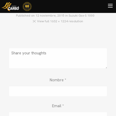
Published on
12 noviembre, 2015
in
Suzuki Gsx-S 1000
View full 1632 × 1224 resolution
HOME
MOTOS USADAS
QUIÉNES SOMOS?
BLOG
CONTACTO
Search
Nombre
*
Email
*