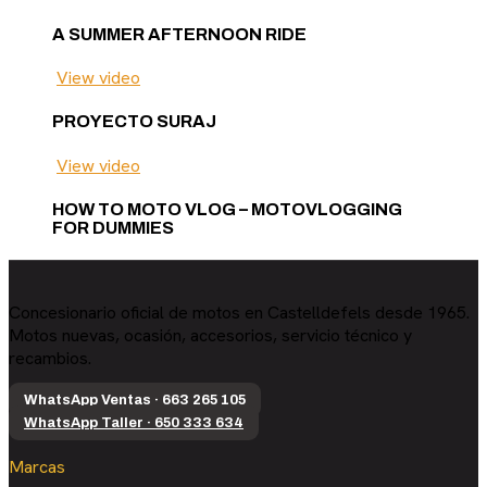
A SUMMER AFTERNOON RIDE
View video
PROYECTO SURAJ
View video
HOW TO MOTO VLOG – MOTOVLOGGING
FOR DUMMIES
Concesionario oficial de motos en Castelldefels desde 1965.
Motos nuevas, ocasión, accesorios, servicio técnico y
recambios.
WhatsApp Ventas · 663 265 105
WhatsApp Taller · 650 333 634
Marcas