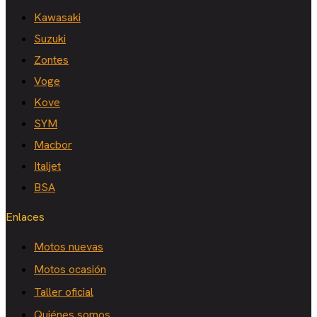
Kawasaki
Suzuki
Zontes
Voge
Kove
SYM
Macbor
Italjet
BSA
Enlaces
Motos nuevas
Motos ocasión
Taller oficial
Quiénes somos