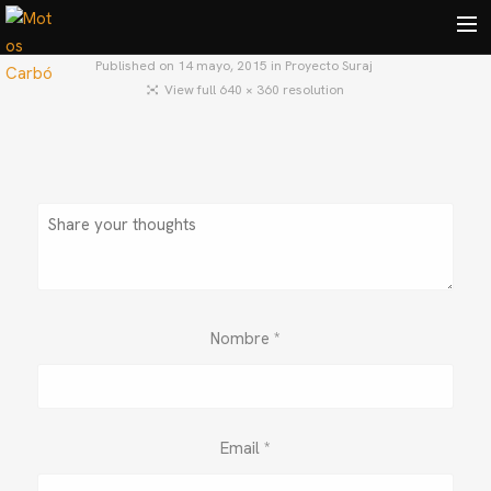
Published on
14 mayo, 2015
in
Proyecto Suraj
View full 640 × 360 resolution
HOME
MOTOS USADAS
QUIÉNES SOMOS?
BLOG
CONTACTO
Search
Nombre
*
Email
*