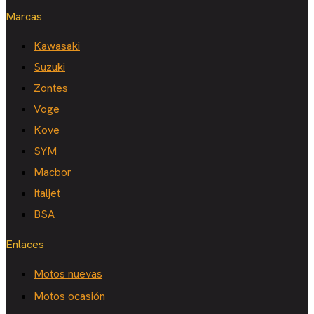
Marcas
Kawasaki
Suzuki
Zontes
Voge
Kove
SYM
Macbor
Italjet
BSA
Enlaces
Motos nuevas
Motos ocasión