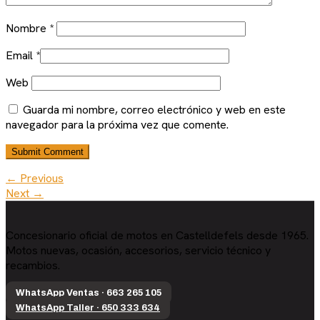
Nombre
*
Email
*
Web
Guarda mi nombre, correo electrónico y web en este
navegador para la próxima vez que comente.
← Previous
Next →
Concesionario oficial de motos en Castelldefels desde 1965.
Motos nuevas, ocasión, accesorios, servicio técnico y
recambios.
WhatsApp Ventas · 663 265 105
WhatsApp Taller · 650 333 634