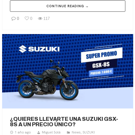
CONTINUE READING →
0
0
117
¿QUIERES LLEVARTE UNA SUZUKI GSX-
8S A UN PRECIO ÚNICO?
1 año ago
Miguel Solá
News
,
SUZUKI