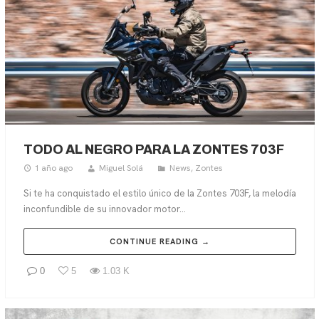
TODO AL NEGRO PARA LA ZONTES 703F
1 año ago
Miguel Solá
News
,
Zontes
Si te ha conquistado el estilo único de la Zontes 703F, la melodía
inconfundible de su innovador motor...
CONTINUE READING →
0
5
1.03 K