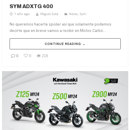
SYM ADXTG 400
1 año ago
Miguel Solá
News
,
Sym
No queremos hacerte spoiler así que solamente podemos
decirte que en breve vamos a recibir en Motos Carbó...
CONTINUE READING →
0
0
218