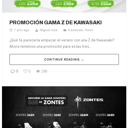
PROMOCIÓN GAMA Z DE KAWASAKI
1 año ago
Miguel Solá
Kawasaki
,
News
¿Qué te parecería empezar el verano con una Z de Kawasaki?
Ahora tenemos una promoción para estas tres...
CONTINUE READING →
0
0
198