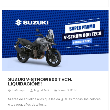
SUZUKI V-STROM 800 TECH.
LIQUIDACIÓN!!!
1 año ago
Miguel Solá
News
,
SUZUKI
Si eres de aquellos a los que les da igual las modas, los colores
o los pequeños detalles,...