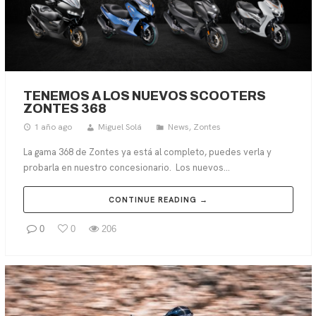
TENEMOS A LOS NUEVOS SCOOTERS
ZONTES 368
1 año ago
Miguel Solá
News
,
Zontes
La gama 368 de Zontes ya está al completo, puedes verla y
probarla en nuestro concesionario. Los nuevos...
CONTINUE READING →
0
0
206