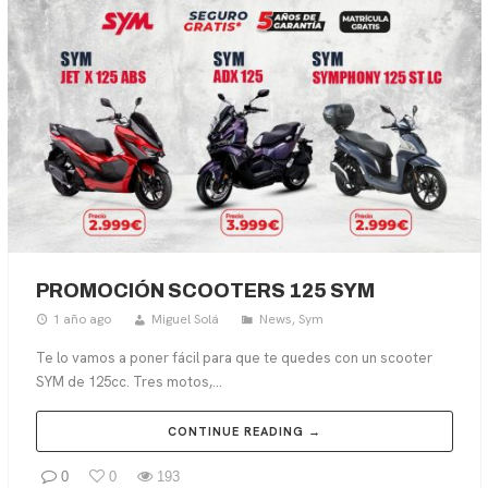
PROMOCIÓN SCOOTERS 125 SYM
1 año ago
Miguel Solá
News
,
Sym
Te lo vamos a poner fácil para que te quedes con un scooter
SYM de 125cc. Tres motos,...
CONTINUE READING →
0
0
193