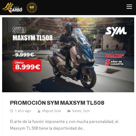
HOME
MOTOS USADAS
QUIÉNES SOMOS?
BLOG
CONTACTO
Search
PROMOCIÓN SYM MAXSYM TL508
1 año ago
Miguel Solá
News
,
Sym
El arte de la fusión: imponente y con mucha personalidad, el
Maxsym TL 508 tiene la deportividad de...