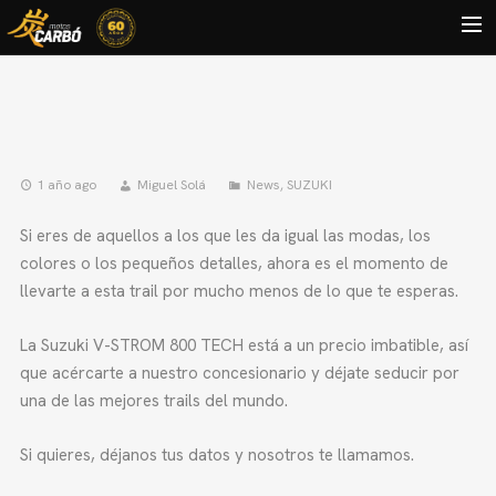
HOME
MOTOS USADAS
QUIÉNES SOMOS?
1 año ago
Miguel Solá
News
,
SUZUKI
BLOG
Si eres de aquellos a los que les da igual las modas, los
colores o los pequeños detalles, ahora es el momento de
CONTACTO
llevarte a esta trail por mucho menos de lo que te esperas.
Search
La Suzuki V-STROM 800 TECH está a un precio imbatible, así
que acércarte a nuestro concesionario y déjate seducir por
una de las mejores trails del mundo.
Si quieres, déjanos tus datos y nosotros te llamamos.