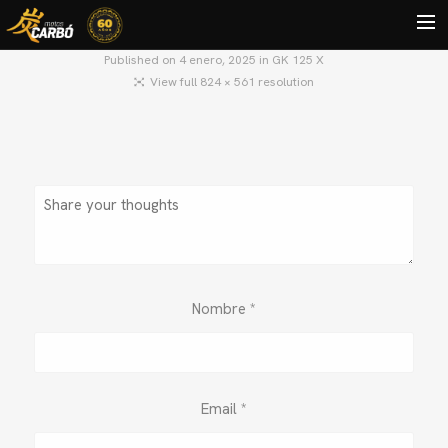
Published on
4 enero, 2025
in
GK 125 X
View full 824 × 561 resolution
HOME
MOTOS USADAS
QUIÉNES SOMOS?
BLOG
CONTACTO
Search
Nombre
*
Email
*