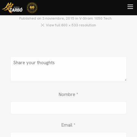
Published on
3 noviembre, 2015
in
V-Strom 1050 Tech
View full 800 × 533 resolution
HOME
MOTOS USADAS
QUIÉNES SOMOS?
BLOG
CONTACTO
Search
Nombre
*
Email
*