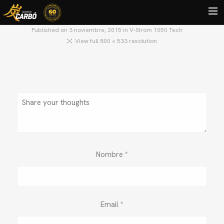
Published on
3 noviembre, 2015
in
V-Strom 1050 Tech
View full 800 × 533 resolution
HOME
MOTOS USADAS
QUIÉNES SOMOS?
BLOG
CONTACTO
Search
Nombre
*
Email
*