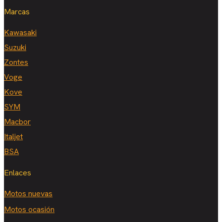
Marcas
Kawasaki
Suzuki
Zontes
Voge
Kove
SYM
Macbor
Italjet
BSA
Enlaces
Motos nuevas
Motos ocasión