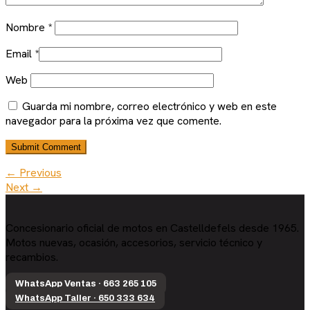
Nombre
*
Email
*
Web
Guarda mi nombre, correo electrónico y web en este
navegador para la próxima vez que comente.
← Previous
Next →
Concesionario oficial de motos en Castelldefels desde 1965.
Motos nuevas, ocasión, accesorios, servicio técnico y
recambios.
WhatsApp Ventas · 663 265 105
WhatsApp Taller · 650 333 634