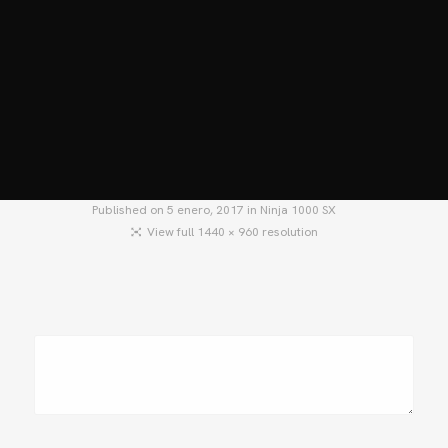
HOME
MOTOS
MOTOS USADAS
QUIÉNES SOMOS?
BLOG
CONTACTO
Published on
5 enero, 2017
in
Ninja 1000 SX
View full 1440 × 960 resolution