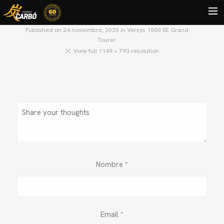
Published on
24 noviembre, 2020
in
Versys 1000 SE Grand
Tourer
HOME
View full 1149 × 793 resolution
MOTOS USADAS
QUIÉNES SOMOS?
BLOG
CONTACTO
Search
Nombre
*
Email
*