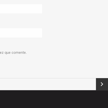
vez que comente.
Next
→