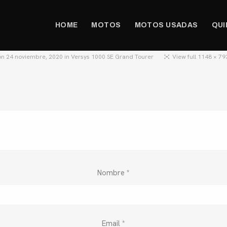
HOME
MOTOS
MOTOS USADAS
QUI
on
24 noviembre, 2020
in
Versys 1000 SE Grand Tourer
View full 1148 × 79
Nombre
*
Email
*