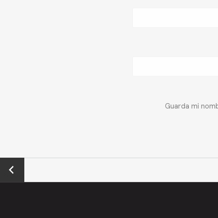
Guarda mi nombr
←
Previo
us