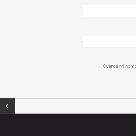
Guarda mi nombr
←
Previo
us