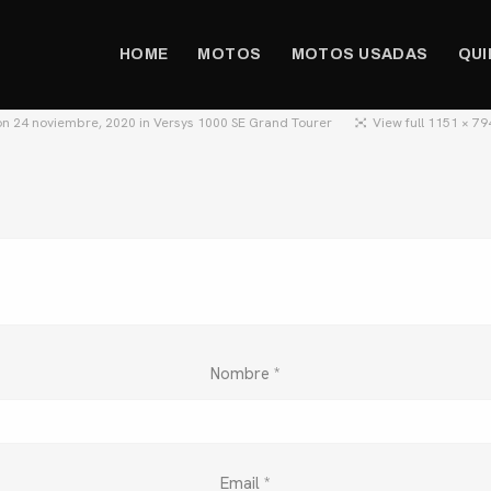
HOME
MOTOS
MOTOS USADAS
QUI
on
24 noviembre, 2020
in
Versys 1000 SE Grand Tourer
View full 1151 × 79
Nombre
*
Email
*