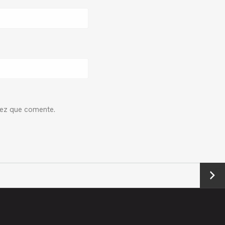
vez que comente.
Next
→