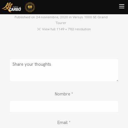
Published on
24 noviembre, 2020
in
Versys 1000 SE Grand
Tourer
HOME
View full 1149 × 782 resolution
MOTOS USADAS
QUIÉNES SOMOS?
BLOG
CONTACTO
Search
Nombre
*
Email
*